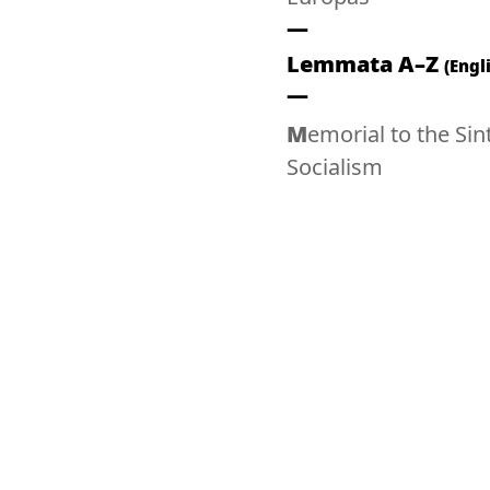
Lemmata A–Z
(Engl
Memorial to the Sinti and Roma of Europe murdered under National
Socialism