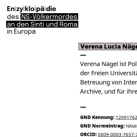
Verena Lucia Näg
Verena Nägel ist Pol
der Freien Universitä
Betreuung von Inte
Archive, und für ihr
GND Kennung:
1209176
GND Normeintrag:
Nägel
ORCID:
0009-0003-7657-