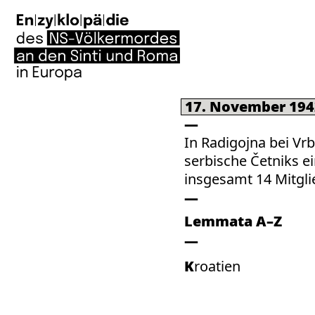
17. November 194
In Radigojna bei Vr
serbische Četniks e
insgesamt 14 Mitgli
Lemmata A–Z
Kroatien