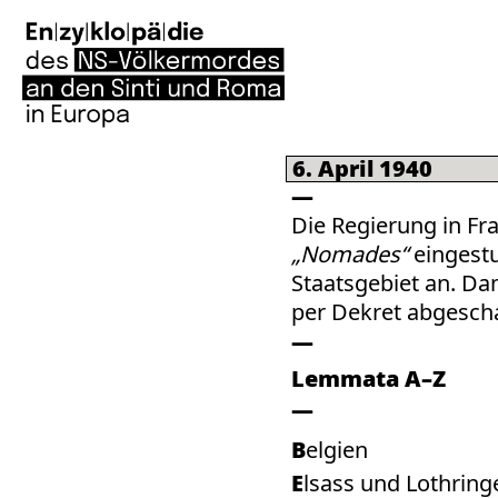
6. April 1940
Die Regierung in Fr
„Nomades“
eingest
Staatsgebiet an. Dam
per Dekret abgescha
Lemmata A–Z
Belgien
Elsass und Lothring