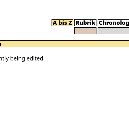
A bis Z
Rubrik
Chronolog
n
tly being edited.