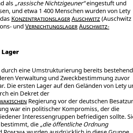
d als
„rassische Nichtzigeuner“
eingestuft und
assen, und etwa 1 400 Menschen wurden von Lety
 das
Konzentrationslager
Auschwitz
(Auschwitz 
ions- und
Vernichtungslager
Auschwitz-
 Lager
 durch eine Umstrukturierung bereits bestehend
, deren Verwaltung und Zweckbestimmung zuvor
. Die ersten Lager auf den Geländen von Lety u
ch ein Dekret der
wakischen
Regierung vor der deutschen Besatzu
ung war ein politischer Kompromiss, der die
edener Interessengruppen befriedigen sollte. Si
 bestimmt, die
„die öffentliche Ordnung
d
Rom:nja
wurden ausdrücklich in diese Gruppe