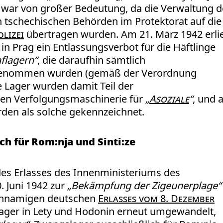
ar von großer Bedeutung, da die Verwaltung d
 tschechischen Behörden im Protektorat auf die
lizei
übertragen wurden. Am 21. März 1942 erli
in Prag ein Entlassungsverbot für die Häftlinge
aflagern“
, die daraufhin sämtlich
nommen wurden (gemäß der Verordnung
ie Lager wurden damit Teil der
chen Verfolgungsmaschinerie für
„
Asoziale
“
, und a
den als solche gekennzeichnet.
ch für Rom:nja und Sinti:ze
es Erlasses des Innenministeriums des
. Juni 1942 zur
„Bekämpfung der Zigeunerplage“
ichnamigen deutschen
Erlasses vom 8. Dezember
ager in Lety und Hodonin erneut umgewandelt,