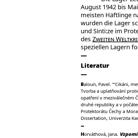
August 1942 bis Mai
meisten Häftlinge n
wurden die Lager sc
und Sinti:ze im Pr
des
Zweiten Weltkri
speziellen Lagern fo
Literatur
Baloun, Pavel. ““Cikáni, metla venkova!“
Tvorba a uplatňování prot
opatření v meziválečném Č
druhé republiky a v počáteč
Protektorátu Čechy a Mora
Dissertation, Univerzita Ka
Horváthová, Jana.
Vzpomí