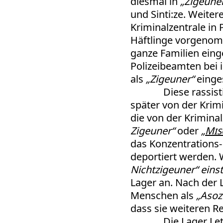
diesmal in
„Zigeune
und Sinti:ze. Weite
Kriminalzentrale in 
Häftlinge vorgenom
ganze Familien eing
Polizeibeamten bei 
als
„Zigeuner“
einge
Diese rassis
später von der Krimi
die von der Kriminal
Zigeuner“
oder
„
Mis
das Konzentrations
deportiert werden. 
Nichtzigeuner“ einst
Lager an. Nach der 
Menschen als
„Asoz
dass sie weiteren R
Die Lager Le