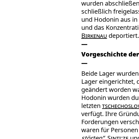
wurden abschließen
schließlich freigel
und Hodonin aus in
und das Konzentrat
Birkenau
deportiert.
Vorgeschichte der
Beide Lager wurden
Lager eingerichtet
geändert worden war
Hodonin wurden dur
letzten
tschechoslo
verfügt. Ihre Gründ
Forderungen verschi
waren für Personen
störten“
.
Sinti:ze
un