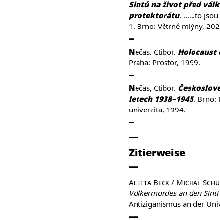
Sintů na život před válk
protektorátu
. ......to j
1. Brno: Větrné mlýny, 202
Nečas, Ctibor.
Holocaust
Praha: Prostor, 1999.
Nečas, Ctibor.
Českoslov
letech 1938–1945
. Brno:
univerzita, 1994.
Zitierweise
Aletta Beck
/
Michal Schu
Völkermordes an den Sinti
Antiziganismus an der Univ