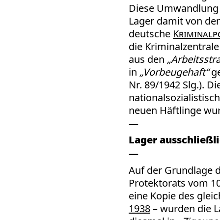
Diese Umwandlung w
Lager damit von den
deutsche
Kriminalpo
die Kriminalzentrale
aus den
„Arbeitsstr
in
„Vorbeugehaft“
ge
Nr. 89/1942 Slg.). D
nationalsozialistis
neuen Häftlinge wur
Lager ausschließli
Auf der Grundlage d
Protektorats vom 10
eine Kopie des gle
1938
– wurden die L