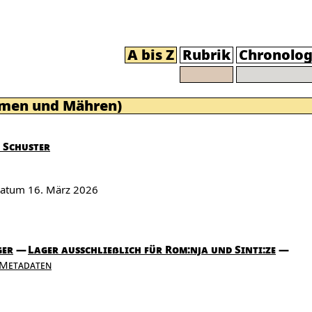
A bis Z
Rubrik
Chronolog
hmen und Mähren)
 Schuster
sdatum
16. März 2026
ger
Lager ausschließlich für Rom:nja und Sinti:ze
Metadaten