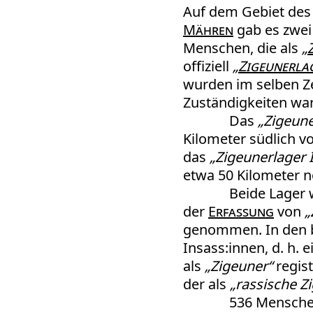
Auf dem Gebiet des
Mähren
gab es zwe
Menschen, die als
„
offiziell
„
Zigeunerla
wurden im selben Ze
Zuständigkeiten war
Das
„Zigeune
Kilometer südlich v
das
„Zigeunerlager I
etwa 50 Kilometer n
Beide Lager
der
Erfassung
von
„
genommen. In den b
Insass:innen, d. h. 
als
„Zigeuner“
regis
der als
„rassische Z
536 Menschen