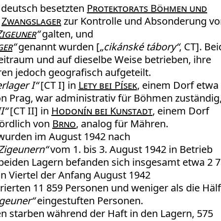
 deutsch besetzten
Protektorats Böhmen und
i
Zwangslager
zur Kontrolle und Absonderung vo
Zigeuner
“
galten, und
ger
“
genannt wurden [
„cikánské tábory“
, CT]. Be
itraum und auf dieselbe Weise betrieben, ihre
en jedoch geografisch aufgeteilt.
rlager I“
[CT I] in
Lety bei Písek
, einem Dorf etwa
on Prag, war administrativ für Böhmen zuständig
I“
[CT II] in
Hodonín bei Kunstadt
, einem Dorf
ördlich von
Brno
, analog für Mähren.
 wurden im August 1942 nach
Zigeunern“
vom 1. bis 3. August 1942 in Betrieb
eiden Lagern befanden sich insgesamt etwa 2 
ein Viertel der Anfang August 1942
trierten 11 859 Personen und weniger als die Hälf
igeuner“
eingestuften Personen.
 starben während der Haft in den Lagern, 575