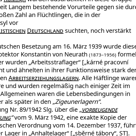
it Langem bestehende Vorurteile gegen sie dur
oßen Zahl an Flüchtlingen, die in der
syl vor
istischen
Deutschland
suchten, noch verstärkt
utschen Besetzung am 16. März 1939 wurde dies
rotektor Konstantin von Neurath
formel
(1873–1956)
r wurden „Arbeitsstraflager“ [
„
kárné pracovní
nt und ähnelten in ihrer Funktionsweise stark de
chen
Arbeitserziehungslagern
. Alle Häftlinge ware
e und wurden regelmäßig nach einiger Zeit im
m Allgemeinen waren die Lebensbedingungen in
r als später in den
„Zigeunerlagern“
.
ng Nr. 89/1942 Slg. über die
„
vorbeugende
fung
“
vom 9. März 1942, eine exakte Kopie der
schen Verordnung vom 14. Dezember 1937, führ
Lager in „Anhaltelager“ [„sběrné tábory“, ST].