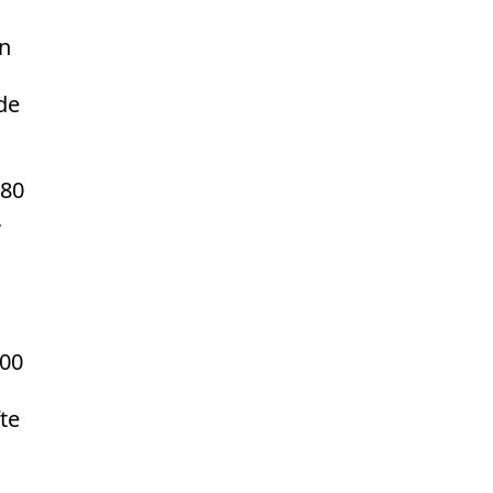
n
ide
 80
,
700
te