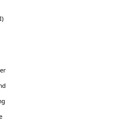
I)
er
nd
ng
e