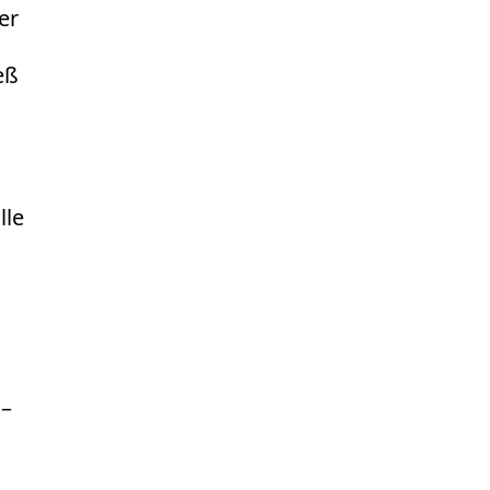
er
eß
lle
–