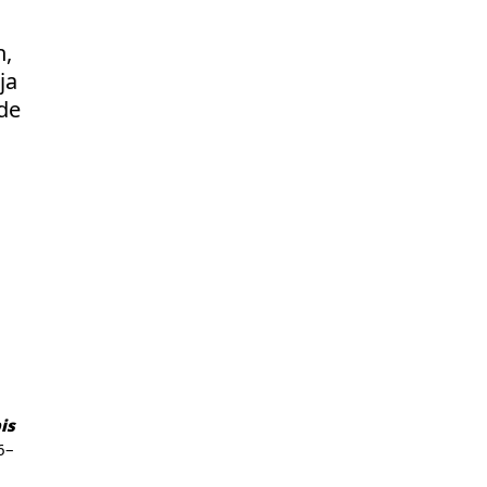
n,
ja
de
is
6–