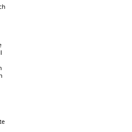
ch
e
l
n
n
te