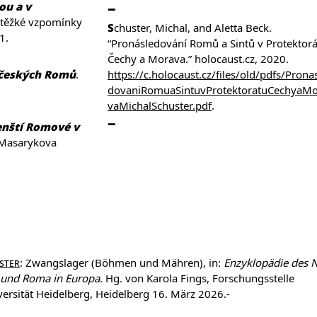
ou a v
sou těžké vzpomínky
Schuster, Michal, and Aletta Beck.
1.
“Pronásledování Romů a Sintů v Protektor
Čechy a Morava.” holocaust.cz, 2020.
 českých Romů
.
https://c.holocaust.cz/files/old/pdfs/Prona
dovaniRomuaSintuvProtektoratuCechyaMo
vaMichalSchuster.pdf
.
enští Romové v
 Masarykova
ster
: Zwangslager (Böhmen und Mähren), in:
Enzyklopädie des 
 und Roma in Europa
. Hg. von Karola Fings, Forschungsstelle
ersität Heidelberg, Heidelberg 16. März 2026.-