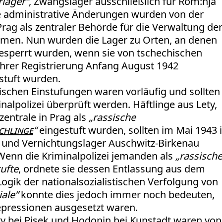
rlager“
, Zwangslager ausschließlich für Rom:nja
re administrative Änderungen wurden von der
Prag als zentraler Behörde für die Verwaltung de
men. Nun wurden die Lager zu Orten, an denen
esperrt wurden, wenn sie von tschechischen
ihrer Registrierung Anfang August 1942
stuft wurden.
tischen Einstufungen waren vorläufig und sollten
nalpolizei überprüft werden. Häftlinge aus Lety,
zentrale in Prag als
„rassische
chlinge
“
eingestuft wurden, sollten im Mai 1943 
- und Vernichtungslager Auschwitz-Birkenau
Wenn die Kriminalpolizei jemanden als
„rassisch
ufte
, ordnete sie dessen Entlassung aus dem
Logik der nationalsozialistischen Verfolgung von
iale“
konnte dies jedoch immer noch bedeuten,
epressionen ausgesetzt waren.
ty bei Pisek und Hodonin bei Kunstadt waren von