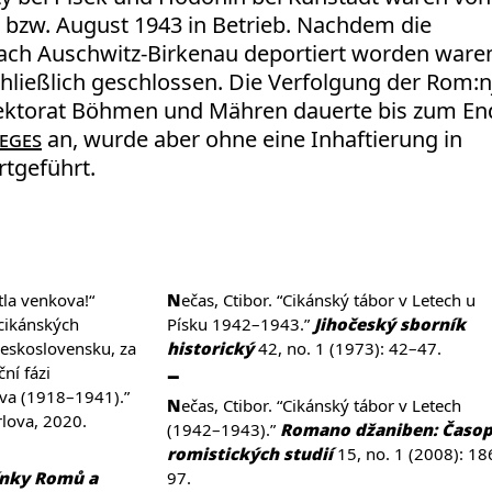
 bzw. August 1943 in Betrieb. Nachdem die
ach Auschwitz-Birkenau deportiert worden ware
hließlich geschlossen. Die Verfolgung der Rom:n
otektorat Böhmen und Mähren dauerte bis zum En
eges
an, wurde aber ohne eine Inhaftierung in
rtgeführt.
Nečas, Ctibor. “Cikánský tábor v Letech u
icikánských
Písku 1942–1943.”
Jihočeský sborník
eskoslovensku, za
historický
42, no. 1 (1973): 42–47.
ní fázi
va (1918–1941).”
Nečas, Ctibor. “Cikánský tábor v Letech
rlova, 2020.
(1942–1943).”
Romano džaniben: Časop
romistických studií
15, no. 1 (2008): 18
nky Romů a
97.