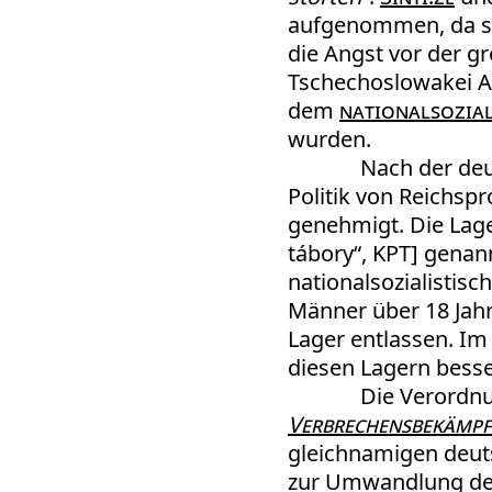
aufgenommen, da se
die Angst vor der gr
Tschechoslowakei A
dem
nationalsozial
wurden.
Nach der de
Politik von Reichsp
genehmigt. Die Lage
tábory“, KPT] genan
nationalsozialistis
Männer über 18 Jahr
Lager entlassen. I
diesen Lagern besse
Die Verordnu
Verbrechensbekämp
gleichnamigen deut
zur Umwandlung der 