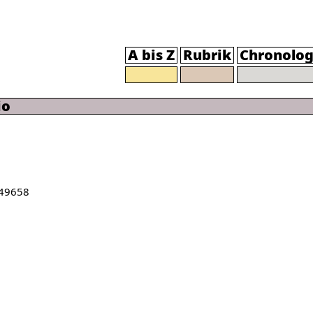
A bis Z
Rubrik
Chronolog
io
49658