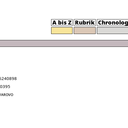
A bis Z
Rubrik
Chronolog
6240898
00395
varovo