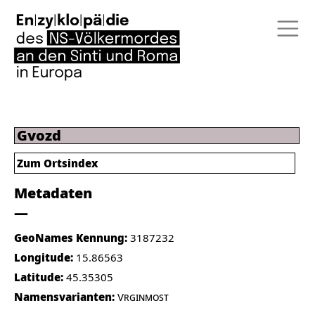
Gvozd
Zum Ortsindex
Metadaten
GeoNames Kennung:
3187232
Longitude:
15.86563
Latitude:
45.35305
Namensvarianten:
Vrginmost