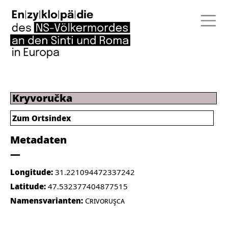
Kryvoručka
Zum Ortsindex
Metadaten
Longitude:
31.221094472337242
Latitude:
47.532377404877515
Namensvarianten:
Crivoruşca