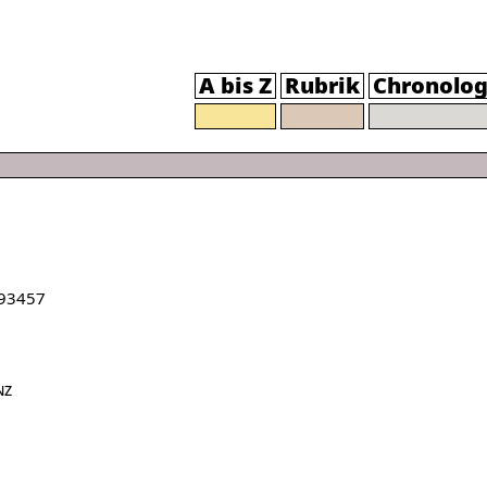
A bis Z
Rubrik
Chronolog
93457
nz