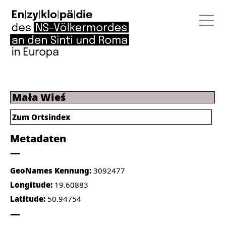
Mała Wieś
Zum Ortsindex
Metadaten
GeoNames Kennung:
3092477
Longitude:
19.60883
Latitude:
50.94754