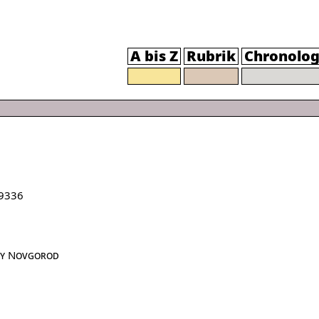
A bis Z
Rubrik
Chronolog
9336
iy Novgorod