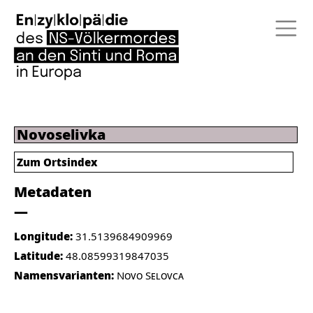
Novoselivka
Zum Ortsindex
Metadaten
Longitude:
31.5139684909969
Latitude:
48.08599319847035
Namensvarianten:
Novo Selovca