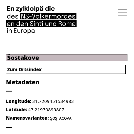
Šostakove
Zum Ortsindex
Metadaten
Longitude:
31.7209451534983
Latitude:
47.21970899807
Namensvarianten:
Şoştacova