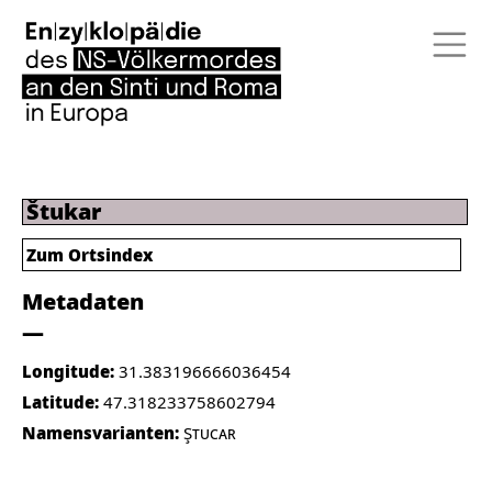
Štukar
Zum Ortsindex
Metadaten
Longitude:
31.383196666036454
Latitude:
47.318233758602794
Namensvarianten:
Ştucar