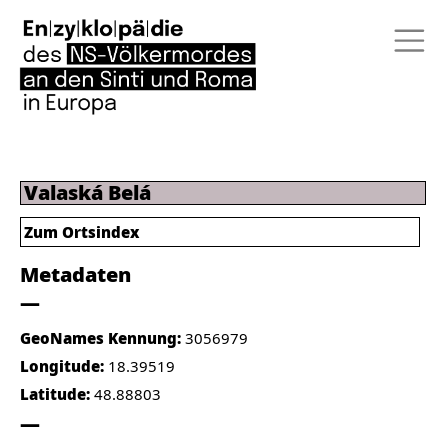
Valaská Belá
Zum Ortsindex
Metadaten
GeoNames Kennung:
3056979
Longitude:
18.39519
Latitude:
48.88803