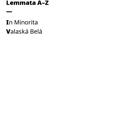
Lemmata A–Z
In Minorita
Valaská Belá