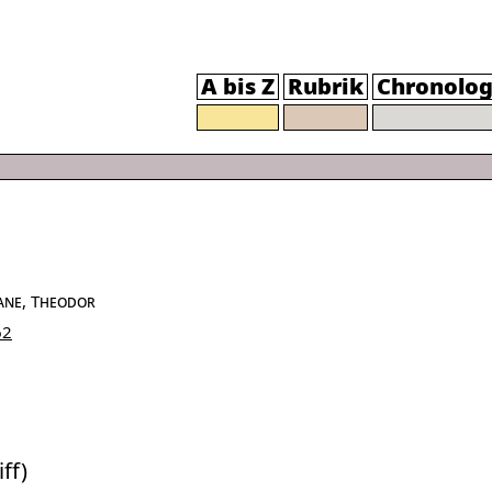
A bis Z
Rubrik
Chronolog
ane, Theodor
62
ff)