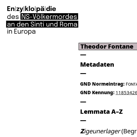
Theodor Fontane
Metadaten
GND Normeintrag:
Font
GND Kennung:
1185342
Lemmata A–Z
Zigeunerlager
(Begri