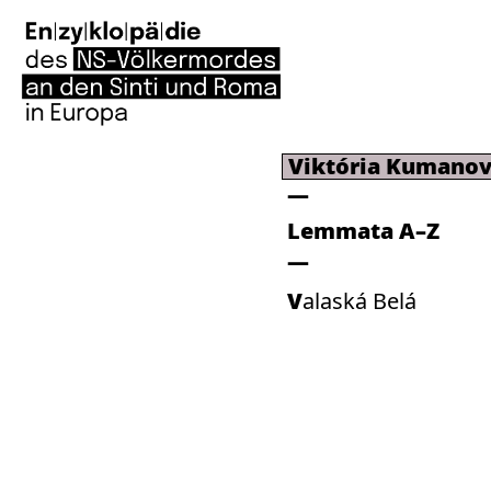
Viktória Kumano
Lemmata A–Z
Valaská Belá