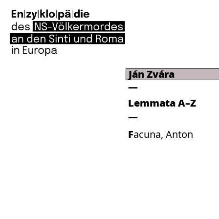
Ján Zvára
Lemmata A–Z
Facuna, Anton