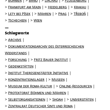
Böhmen
Brno
Dachau
Flossenbürg
Frankfurt am Main
Heidelberg
Krakau
Lety bei Písek
Mähren
Prag
Třeboň
Tschechien
Wien
Schlagworte
Archive
Dokumentationsarchiv des österreichischen
Widerstands
Forschung
Fritz Bauer Institut
Gedenkstätten
Institut Theresienstädter Initiative
Konzentrationslager
Museen
Museum der Roma-Kultur
Online-Ressourcen
Protektorat Böhmen und Mähren
Selbstorganisationen
Shoah
Universitäten
Zentralrat Deutscher Sinti und Roma