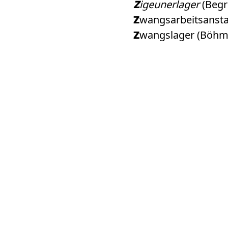
Zigeunerlager
(Begri
Zwangsarbeitsanst
Zwangslager (Böh