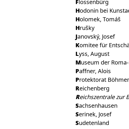
Flossenbürg
Hodonin bei Kunsta
Holomek, Tomáš
Hrušky
Janovský, Josef
Komitee für Entsch
Lyss, August
Museum der Roma-
Paffner, Alois
Protektorat Böhm
Reichenberg
Reichszentrale zu
Sachsenhausen
Serinek, Josef
Sudetenland