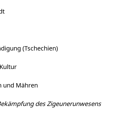
dt
ädigung (Tschechien)
Kultur
en und Mähren
r Bekämpfung des Zigeunerunwesens