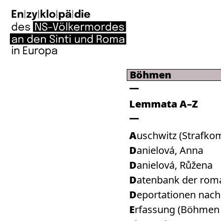
Böhmen
Lemmata A–Z
Auschwitz (Strafko
Danielová, Anna
Danielová, Růžena
Datenbank der rom
Deportationen nac
Erfassung (Böhmen