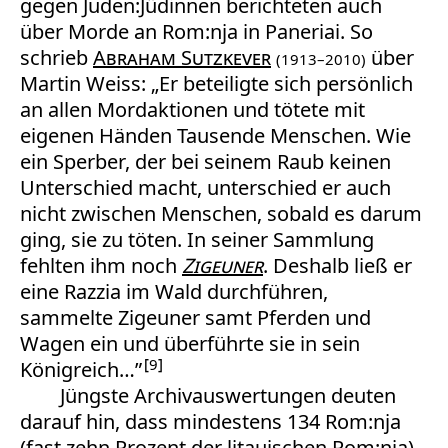
gegen Juden:Jüdinnen berichteten auch
über Morde an Rom:nja in Paneriai. So
schrieb
Abraham Sutzkever
über
(1913–2010)
Martin Weiss: „Er beteiligte sich persönlich
an allen Mordaktionen und tötete mit
eigenen Händen Tausende Menschen. Wie
ein Sperber, der bei seinem Raub keinen
Unterschied macht, unterschied er auch
nicht zwischen Menschen, sobald es darum
ging, sie zu töten. In seiner Sammlung
fehlten ihm noch
Zigeuner
. Deshalb ließ er
eine Razzia im Wald durchführen,
sammelte Zigeuner samt Pferden und
Wagen ein und überführte sie in sein
9
Königreich…”
Jüngste Archivauswertungen deuten
darauf hin, dass mindestens 134 Rom:nja
(fast zehn Prozent der litauischen Rom:nja)