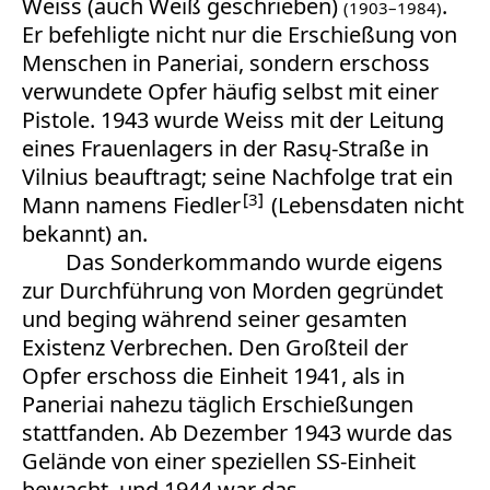
Weiss (auch Weiß geschrieben)
.
(1903–1984)
Er befehligte nicht nur die Erschießung von
Menschen in Paneriai, sondern erschoss
verwundete Opfer häufig selbst mit einer
Pistole. 1943 wurde Weiss mit der Leitung
eines Frauenlagers in der Rasų-Straße in
Vilnius beauftragt; seine Nachfolge trat ein
3
Mann namens Fiedler
(Lebensdaten nicht
bekannt) an.
Das Sonderkommando
wurde eigens
zur Durchführung von Morden gegründet
und beging während seiner gesamten
Existenz Verbrechen. Den Großteil der
Opfer erschoss die Einheit 1941, als in
Paneriai nahezu täglich Erschießungen
stattfanden. Ab Dezember 1943 wurde das
Gelände von einer speziellen SS-Einheit
bewacht, und 1944 war das