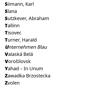
Siimann, Karl
Slana
Sutzkever, Abraham
Tallinn
Tisovec
Turner, Harald
Unternehmen Blau
Valaská Belá
Vorošilovsk
Yahad – In Unum
Zawadka Brzostecka
Zvolen