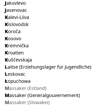
Jakovlevo
Jasenovac
Kalevi-Liiva
Kislovodsk
Koroča
Kosovo
Kremnička
Kroatien
Kuščëvskaja
Laitse (Erziehungslager für Jugendliche)
Leskovac
Łopuchowa
Massaker (Estland)
Massaker (Generalgouvernement)
Massaker (Slowakei)