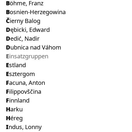
Böhme, Franz
Bosnien-Herzegowina
Čierny Balog
Dębicki, Edward
Dedić, Nadir
Dubnica nad Váhom
Einsatzgruppen
Estland
Esztergom
Facuna, Anton
Filippovščina
Finnland
Harku
Héreg
Indus, Lonny