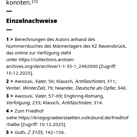
5
konnten.
Einzelnachweise
1
Berechnungen des Autors anhand des
Nummernbuches des Männerlagers des KZ Ravensbrück,
das online zur Verfügung steht
unter
https://collections.arolsen-
archives.org/de/archive/1-1-35-1_2492000
[Zugriff:
10.12.2025].
2
Awosusi,
Vater
, 56; Klausch,
Antifaschisten,
311;
Winter
, WinterZeit,
79; Neander,
Deutsche als Opfer,
346.
3
Awosusi,
Vater
, 57–69; Engbring-Romang
,
Verfolgung,
233; Klausch,
Antifaschisten,
314.
4
Zum Friedhof
siehe
https://kriegsgraeberstaetten.volksbund.de/friedhof
/halbe
[Zugriff: 10.12.2025].
5
Guth,
Z 3105
, 142–156.