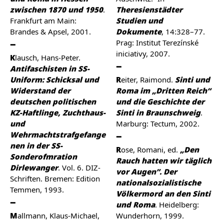
zwischen 1870 und 1950
.
Theresienstädter
Frankfurt am Main:
Studien und
Brandes & Apsel, 2001.
Dokumente
, 14:328–77.
Prag: Institut Terezínské
iniciativy, 2007.
Klausch, Hans-Peter.
Antifaschisten in SS-
Uniform: Schicksal und
Reiter, Raimond.
Sinti und
Widerstand der
Roma im „Dritten Reich“
deutschen politischen
und die Geschichte der
KZ-Haftlinge, Zuchthaus-
Sinti in Braunschweig
.
und
Marburg: Tectum, 2002.
Wehrmachtstrafgefange
nen in der SS-
Rose, Romani, ed.
„Den
Sonderofmration
Rauch hatten wir täglich
Dirlewanger
. Vol. 6. DIZ-
vor Augen”. Der
Schriften. Bremen: Edition
nationalsozialistische
Temmen, 1993.
Völkermord an den Sinti
und Roma
. Heidelberg:
Mallmann, Klaus-Michael,
Wunderhorn, 1999.