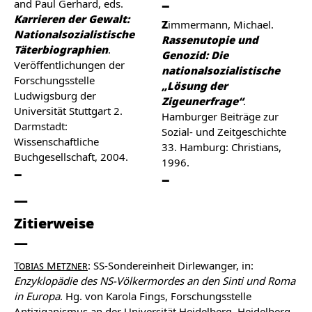
and Paul Gerhard, eds.
Karrieren der Gewalt:
Zimmermann, Michael.
Nationalsozialistische
Rassenutopie und
Täterbiographien
.
Genozid: Die
Veröffentlichungen der
nationalsozialistische
Forschungsstelle
„Lösung der
Ludwigsburg der
Zigeunerfrage“
.
Universität Stuttgart 2.
Hamburger Beiträge zur
Darmstadt:
Sozial- und Zeitgeschichte
Wissenschaftliche
33. Hamburg: Christians,
Buchgesellschaft, 2004.
1996.
Zitierweise
Tobias Metzner
: SS-Sondereinheit Dirlewanger, in:
Enzyklopädie des NS-Völkermordes an den Sinti und Roma
in Europa
. Hg. von Karola Fings, Forschungsstelle
Antiziganismus an der Universität Heidelberg, Heidelberg