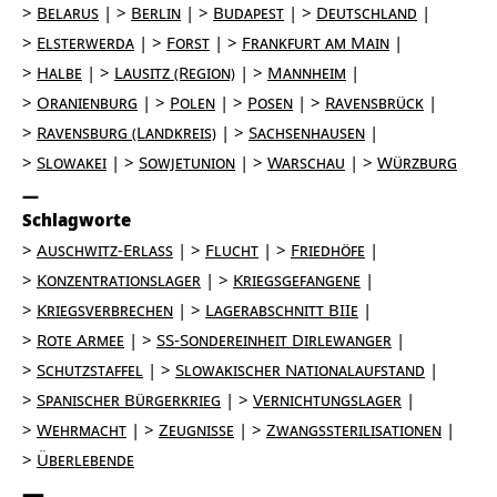
Belarus
Berlin
Budapest
Deutschland
Elsterwerda
Forst
Frankfurt am Main
Halbe
Lausitz (Region)
Mannheim
Oranienburg
Polen
Posen
Ravensbrück
Ravensburg (Landkreis)
Sachsenhausen
Slowakei
Sowjetunion
Warschau
Würzburg
Schlagworte
Auschwitz-Erlass
Flucht
Friedhöfe
Konzentrationslager
Kriegsgefangene
Kriegsverbrechen
Lagerabschnitt BIIe
Rote Armee
SS-Sondereinheit Dirlewanger
Schutzstaffel
Slowakischer Nationalaufstand
Spanischer Bürgerkrieg
Vernichtungslager
Wehrmacht
Zeugnisse
Zwangssterilisationen
Überlebende