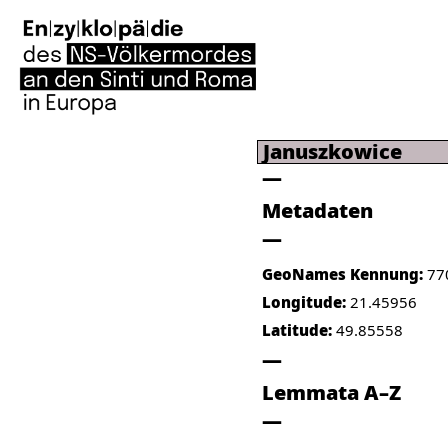
Januszkowice
Metadaten
GeoNames Kennung:
77
Longitude:
21.45956
Latitude:
49.85558
Lemmata A–Z