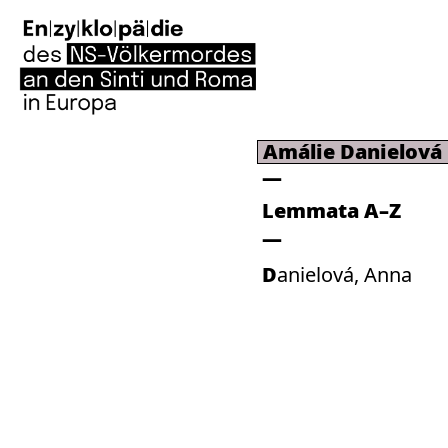
Amálie Danielová
Lemmata A–Z
Danielová, Anna