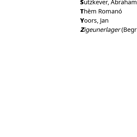
Sutzkever, Abraham
Thèm Romanó
Yoors, Jan
Zigeunerlager
(Begri