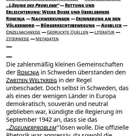
„Lösung des Problems“
Rettung und
Erleichterung: Weiße Busse und überlebende
Rom:nja
Nachwirkungen
Erinnerung an den
Völkermord
Bürgerrechtsbewegung
Ausblick
Einzelnachweise
Gedruckte Quellen
Literatur
Zitierweise
Metadaten
Die zahlenmäßig kleinen Gemeinschaften
der
Rom:nja
in Schweden überstanden den
Zweiten Weltkrieg
in der Regel
unbeschadet. Doch selbst in Schweden, das
als eines der wenigen Länder in Europa
demokratisch, souverän und neutral
geblieben war, kündigte die Regierung im
September 1942 an, dass sie das
„
Zigeunerproblem
“
lösen wolle
.
Die offizielle
Rhetorik war aggressiv, da sowohl die