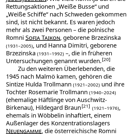
Rettungsaktionen „Weiße Busse“ und
„Weiße Schiffe“ nach Schweden gekommen
sind, ist nicht bekannt. Es waren jedoch
mehr als zwei Personen – die polnische
Romni
Sofia Taikon
, geborene Brzezinska
, und Hanna Dimitri, geborene
(1931–2005)
Brzezinska
–, die in früheren
(1931–1992)
20
Untersuchungen genannt wurden.
Zu den weiteren Überlebenden, die
1945 nach Malmö kamen, gehören die
Sintize Hulda Trollmann
und ihre
(1921–2002)
Tochter Rosemarie Trollmann
(1940–2024)
(ehemalige Häftlinge von Auschwitz-
21
Birkenau), Hildegard Braun
,
(1921–1976)
ehemals in Wöbbelin inhaftiert, einem
Außenlager des Konzentrationslagers
Neuengamme
, die österreichische Romni