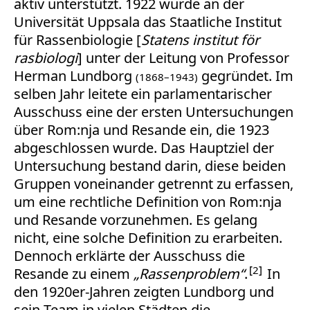
aktiv unterstützt. 1922 wurde an der
Universität Uppsala das Staatliche Institut
für Rassenbiologie [
Statens institut för
rasbiologi
] unter der Leitung von Professor
Herman Lundborg
gegründet. Im
(1868–1943)
selben Jahr leitete ein parlamentarischer
Ausschuss eine der ersten Untersuchungen
über Rom:nja und Resande ein, die 1923
abgeschlossen wurde. Das Hauptziel der
Untersuchung bestand darin, diese beiden
Gruppen voneinander getrennt zu erfassen,
um eine rechtliche Definition von Rom:nja
und Resande vorzunehmen. Es gelang
nicht, eine solche Definition zu erarbeiten.
Dennoch erklärte der Ausschuss die
2
Resande zu einem
„Rassenproblem“
.
In
den 1920er-Jahren zeigten Lundborg und
sein Team in vielen Städten die