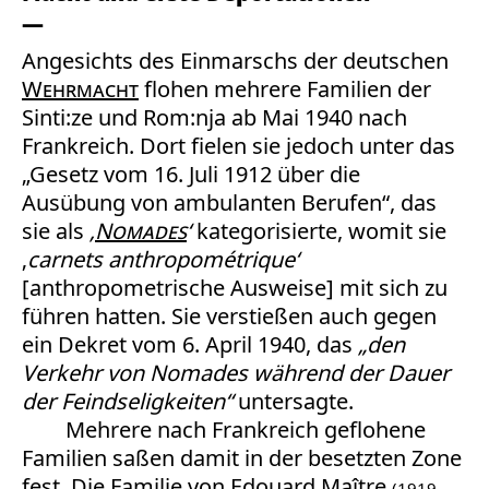
Angesichts des Einmarschs der deutschen
Wehrmacht
flohen mehrere Familien der
Sinti:ze und Rom:nja ab Mai 1940 nach
Frankreich. Dort fielen sie jedoch unter das
„Gesetz vom 16. Juli 1912 über die
Ausübung von ambulanten Berufen“, das
sie als
‚
Nomades
‘
kategorisierte, womit sie
‚
carnets anthropométrique‘
[anthropometrische Ausweise] mit sich zu
führen hatten. Sie verstießen auch gegen
ein Dekret vom 6. April 1940, das
„den
Verkehr von Nomades während der Dauer
der Feindseligkeiten“
untersagte.
Mehrere nach Frankreich geflohene
Familien saßen damit in der besetzten Zone
fest. Die Familie von Edouard Maître
(1919–