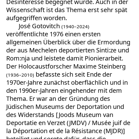
Desinteresse begegnet wurde. Auch in der
Wissenschaft ist das Thema erst sehr spät
aufgegriffen worden.
José Gotovitch
(1940–2024)
veröffentlichte 1976 einen ersten
allgemeinen Überblick über die Ermordung
der aus Mechelen deportierten Sinti:ze und
Rom:nja und leistete damit Pionierarbeit.
Der Holocaustforscher Maxime Steinberg
befasste sich seit Ende der
(1936–2010)
1970er-Jahre zunächst oberflächlich und in
den 1990er-Jahren eingehender mit dem
Thema. Er war an der Gründung des
Jüdischen Museums der Deportation und
des Widerstands [Joods Museum van
Deportatie en Verzet (JMDV) / Musée juif de
la Déportation et de la Résistance
(MJDR)]
beteiligt und sorgte dafür, dass die