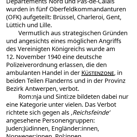
Departements Nord und Pas-de-Calais
wurden in fünf Oberfeldkommandanturen
(OFK) aufgeteilt: Brüssel, Charleroi, Gent,
Lüttich und Lille.
Vermutlich aus strategischen Gründen
und angesichts eines möglichen Angriffs
des Vereinigten Königreichs wurde am
12. November 1940 eine deutsche
Polizeiverordnung erlassen, die den
ambulanten Handel in der
Küstenzone
, in
beiden Teilen Flanderns und in der Provinz
Bezirk Antwerpen, verbot.
Rom:nja und Sinti:ze bildeten dabei nur
eine Kategorie unter vielen. Das Verbot
richtete sich gegen als
‚Reichsfeinde‘
angesehene Personengruppen:
Juden:Jüdinnen, Engländer:innen,
Norweger:innen, Pol:innen,