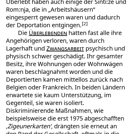
Überlebt haben auch einige der Sinti:ze und
Rom:nja, die in „Arbeitshäusern“
eingesperrt gewesen waren und dadurch
2
der Deportation entgingen.
Die
Überlebenden
hatten fast alle ihre
Angehörigen verloren, waren durch
Lagerhaft und
Zwangsarbeit
psychisch und
physisch schwer geschädigt. Ihr gesamter
Besitz, ihre Wohnungen oder Wohnwägen
waren beschlagnahmt worden und die
Deportierten kamen mittellos zurück nach
Belgien oder Frankreich. In beiden Ländern
erwartete sie kaum Unterstützung, im
Gegenteil, sie waren isoliert.
Diskriminierende Maßnahmen, wie
beispielsweise die erst 1975 abgeschafften
‚Zigeunerkarten‘
, drängten sie erneut an
den Rand der Gesellschaft, oftmals in die