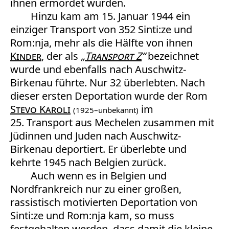
ihnen ermordet wurden.
Hinzu kam am 15. Januar 1944 ein
einziger Transport von 352 Sinti:ze und
Rom:nja, mehr als die Hälfte von ihnen
Kinder
, der als
„
Transport Z
“
bezeichnet
wurde und ebenfalls nach Auschwitz-
Birkenau führte. Nur 32 überlebten. Nach
dieser ersten Deportation wurde der Rom
Stevo Karoli
im
(1925–unbekannt)
25. Transport aus Mechelen zusammen mit
Jüdinnen und Juden nach Auschwitz-
Birkenau deportiert. Er überlebte und
kehrte 1945 nach Belgien zurück.
Auch wenn es in Belgien und
Nordfrankreich nur zu einer großen,
rassistisch motivierten Deportation von
Sinti:ze und Rom:nja kam, so muss
festgehalten werden, dass damit die kleine