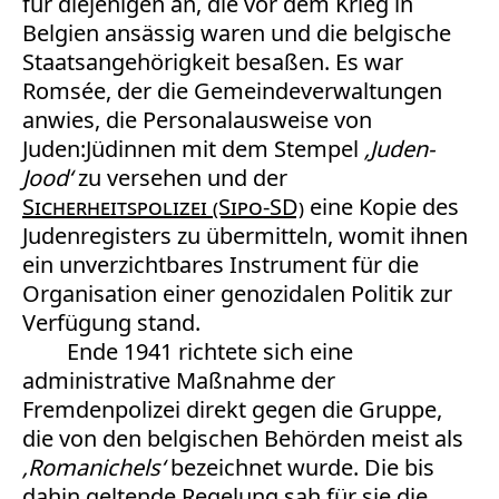
für diejenigen an, die vor dem Krieg in
Belgien ansässig waren und die belgische
Staatsangehörigkeit besaßen. Es war
Romsée, der die Gemeindeverwaltungen
anwies, die Personalausweise von
Juden:Jüdinnen mit dem Stempel
‚Juden-
Jood‘
zu versehen und der
Sicherheitspolizei (Sipo-SD)
eine Kopie des
Judenregisters zu übermitteln, womit ihnen
ein unverzichtbares Instrument für die
Organisation einer genozidalen Politik zur
Verfügung stand.
Ende 1941 richtete sich eine
administrative Maßnahme der
Fremdenpolizei direkt gegen die Gruppe,
die von den belgischen Behörden meist als
‚Romanichels‘
bezeichnet wurde. Die bis
dahin geltende Regelung sah für sie die