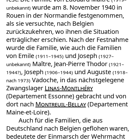
wurde am 8. November 1940 in
unbekannt)
Rouen in der Normandie festgenommen,
als sie versuchte, nach Belgien
zurückzukehren, wo ihnen die Situation
erträglicher erschien. Nach der Festnahme
wurde die Familie, wie auch die Familien
von Emile
und Joseph
(1911–1945)
(1927–
Maître, Jean-Pierre Thodor
unbekannt)
(1921–
, Joseph
und Auguste
1944?)
(1906–1944)
(1918–
Vadoche, in das nächstgelegene
nach 1973)
Zwangslager
Linas-Montlhéry
(Departement Essonne) gebracht und von
dort nach
Montreuil-Bellay
(Departement
Maine-et-Loire).
Auch für die Familien, die aus
Deutschland nach Belgien geflohen waren,
bedeutete der Einmarsch der Wehrmacht