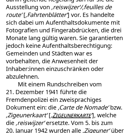
Ausstellung von
‚reiswijzer‘/‚feuilles de
route‘
[
‚Fahrtenblätter‘
] vor. Es handelte
sich dabei um Aufenthaltsdokumente mit
Fotografien und Fingerabdrücken, die drei
Monate lang gültig waren. Sie garantierten
jedoch keine Aufenthaltsberechtigung:
Gemeinden und Städten war es
vorbehalten, die Anwesenheit der
Inhaber:innen einzuschränken oder
abzulehnen.
Mit einem Rundschreiben vom
21. Dezember 1941 führte die
Fremdenpolizei ein zweisprachiges
Dokument ein: die
‚Carte de Nomade‘
bzw.
‚Zigeunerkaart‘
[
‚
Zigeunerkarte
‘
], welche
die
‚reiswijzer‘
ersetzte. Vom 5. bis zum
20. Januar 1942 wurden alle
‚Zigeuner‘
über