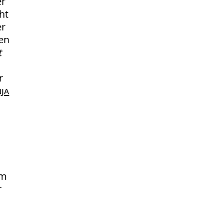
er
ht
r
en
t
r
ja
im
r