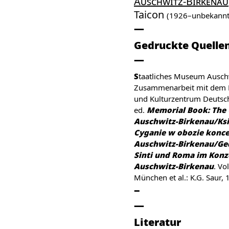
Auschwitz-Birkenau
Taicon
(1926–unbekannt
Gedruckte Quelle
Staatliches Museum Auschwitz-Birkenau in
Zusammenarbeit mit dem 
und Kulturzentrum Deutsch
ed.
Memorial Book: The 
Auschwitz-Birkenau/Ksi
Cyganie w obozie konc
Auschwitz-Birkenau/Ge
Sinti und Roma im Konz
Auschwitz-Birkenau
. Vol
München et al.: K.G. Saur, 
Literatur