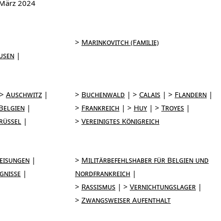
 März 2024
Marinkovitch (Familie)
usen
Auschwitz
Buchenwald
Calais
Flandern
Belgien
Frankreich
Huy
Troyes
rüssel
Vereinigtes Königreich
eisungen
Militärbefehlshaber für Belgien und
gnisse
Nordfrankreich
Rassismus
Vernichtungslager
Zwangsweiser Aufenthalt