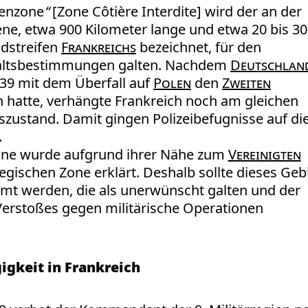
tenzone
“
[Zone Côtière Interdite]
wird der an der
ene, etwa 900 Kilometer lange und etwa 20 bis 30
ndstreifen
Frankreichs
bezeichnet, für den
altsbestimmungen galten. Nachdem
Deutschlan
39 mit dem Überfall auf
Polen
den
Zweiten
hatte, verhängte Frankreich noch am gleichen
zustand. Damit gingen Polizeibefugnisse auf di
.
one wurde aufgrund ihrer Nähe zum
Vereinigten
egischen Zone erklärt. Deshalb sollte dieses Geb
mt werden, die als unerwünscht galten und der
Verstoßes gegen militärische Operationen
igkeit in Frankreich