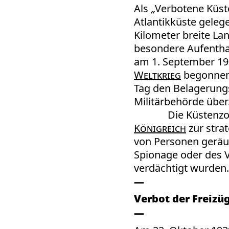
Als
„
Verbotene Küs
Atlantikküste geleg
Kilometer breite La
besondere Aufenth
am 1. September 19
Weltkrieg
begonnen 
Tag den Belagerungs
Militärbehörde über
Die Küstenz
Königreich
zur strat
von Personen geräu
Spionage oder des 
verdächtigt wurden.
Verbot der Freizüg