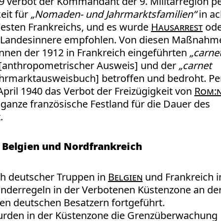
 verbot der Kommandant der 9. Militärregion p
eit für
„
Nomaden- und Jahrmarktsfamilien“
in ac
sten Frankreichs, und es wurde
Hausarrest
ode
s Landesinnere empfohlen. Von diesen Maßnahm
innen der 1912 in Frankreich eingeführten
„
carne
[anthropometrischer Ausweis] und der
„
carnet
hrmarktausweisbuch] betroffen und bedroht. Pe
April 1940 das Verbot der Freizügigkeit von
Rom:n
ganze französische Festland für die Dauer des
.
 Belgien und Nordfrankreich
h deutscher Truppen in
Belgien
und Frankreich 
nderregeln in der Verbotenen Küstenzone an de
en deutschen Besatzern fortgeführt.
urden in der Küstenzone die Grenzüberwachung