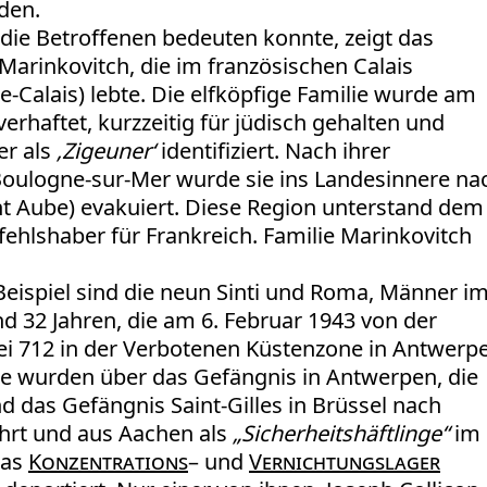
den.
 die Betroffenen bedeuten konnte, zeigt das
 Marinkovitch, die im französischen Calais
-Calais) lebte. Die elfköpfige Familie wurde am
rhaftet, kurzzeitig für jüdisch gehalten und
er als
‚Zigeuner‘
identifiziert. Nach ihrer
Boulogne-sur-Mer wurde sie ins Landesinnere na
t Aube) evakuiert. Diese Region unterstand dem
fehlshaber für Frankreich. Familie Marinkovitch
.
Beispiel sind die neun Sinti und Roma, Männer i
nd 32 Jahren, die am 6. Februar 1943 von der
ei 712 in der Verbotenen Küstenzone
in Antwerp
ie wurden über das Gefängnis in Antwerpen, die
d das Gefängnis Saint-Gilles in Brüssel nach
hrt und aus Aachen als
„Sicherheitshäftlinge“
im
das
Konzentrations
– und
Vernichtungslager