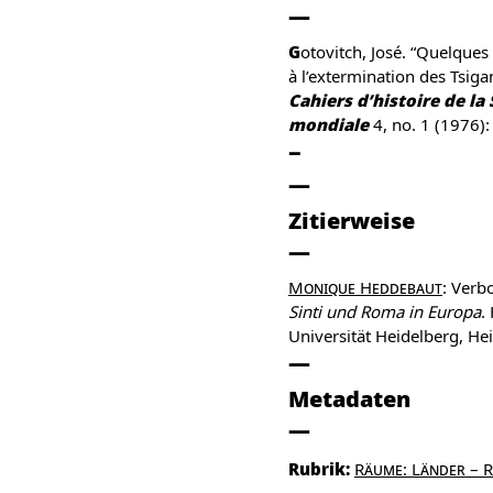
Gotovitch, José. “Quelques données relatives
à l’extermination des Tsiga
Cahiers d’histoire de l
mondiale
4, no. 1 (1976)
Zitierweise
Monique Heddebaut
: Verb
Sinti und Roma in Europa
.
Universität Heidelberg, He
Metadaten
Rubrik:
Räume: Länder – 