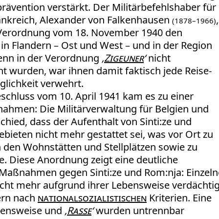
rävention verstärkt. Der Militärbefehlshaber für
ankreich, Alexander von Falkenhausen
,
(1878–1966)
 Verordnung vom 18. November 1940 den
n Flandern – Ost und West – und in der Region
enn in der Verordnung
‚
Zigeuner
‘
nicht
t wurden, war ihnen damit faktisch jede Reise-
lichkeit verwehrt.
schluss vom 10. April 1941 kam es zu einer
ahmen: Die Militärverwaltung für Belgien und
chied, dass der Aufenthalt von Sinti:ze und
bieten nicht mehr gestattet sei, was vor Ort zu
den Wohnstätten und Stellplätzen sowie zu
e. Diese Anordnung zeigt eine deutliche
 Maßnahmen gegen Sinti:ze und Rom:nja: Einzeln
cht mehr aufgrund ihrer Lebensweise verdächtig
ern nach
nationalsozialistischen
Kriterien. Eine
ensweise und
‚
Rasse
‘
wurden untrennbar