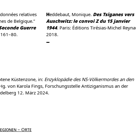
Heddebaut, Monique.
Des Tsiganes vers
nes de Belgique.”
Auschwitz: le convoi Z du 15 janvier
a Seconde Guerre
1944
. Paris: Éditions Tirésias-Michel Reyna
: 161–80.
2018.
otene Küstenzone, in:
Enzyklopädie des NS-Völkermordes an den
 Hg. von Karola Fings, Forschungsstelle Antiziganismus an der
idelberg 12. März 2024.
Regionen – Orte