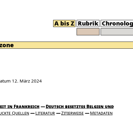
A bis Z
Rubrik
Chronolog
zone
sdatum
12. März 2024
eit in Frankreich
Deutsch besetztes Belgien und
uckte Quellen
Literatur
Zitierweise
Metadaten