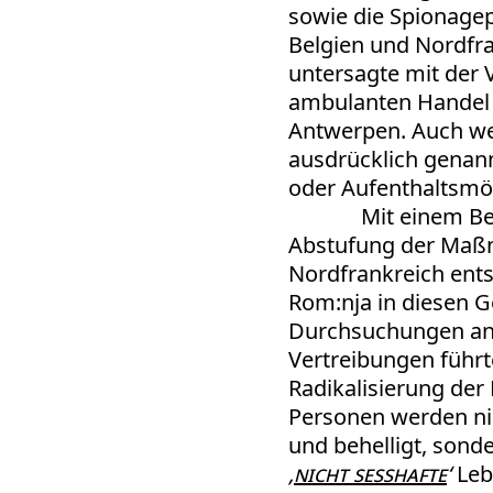
sowie die Spionagep
Belgien und Nordfr
untersagte mit der
ambulanten Handel i
Antwerpen. Auch w
ausdrücklich genann
oder Aufenthaltsmög
Mit einem Be
Abstufung der Maßn
Nordfrankreich ents
Rom:nja in diesen Ge
Durchsuchungen an 
Vertreibungen führt
Radikalisierung der
Personen werden ni
und behelligt, sond
‚
nicht sesshafte
‘
Leb