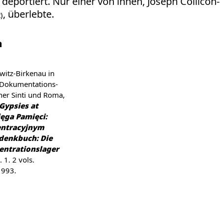
deportiert. Nur einer von ihnen, Joseph Collicon-
, überlebte.
)
n
Dokumentations-
er Sinti und Roma,
Gypsies at
ęga Pamięci:
entracyjnym
denkbuch: Die
entrationslager
. 1. 2 vols.
1993.