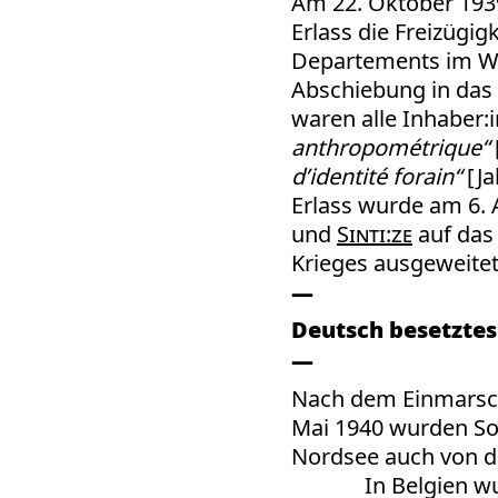
Am 22. Oktober 1939
Erlass die Freizügigk
Departements im We
Abschiebung in da
waren alle Inhaber:
anthropométrique“
d’identité forain“
[Ja
Erlass wurde am 6. 
und
Sinti:ze
auf das 
Krieges ausgeweitet
Deutsch besetztes
Nach dem Einmarsc
Mai 1940 wurden So
Nordsee auch von d
In Belgien w