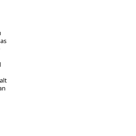
u
Das
e
d
alt
an