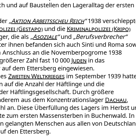
h und auf Baustellen den Lageralltag der ersten
der
„
Aktion Arbeitsscheu Reich
“
1938 verschlepp
lizei (Gestapo)
und die
Kriminalpolizei (Kripo)
er, die als
„
Asoziale
“
und
„Berufsverbrecher“
ter ihnen befanden sich auch Sinti und Roma so
m Anschluss an die Novemberpogrome 1938
größerer Zahl fast 10 000
Juden
in das
 auf dem Ettersberg eingewiesen.
des
Zweiten Weltkrieges
im September 1939 hatt
auf die Anzahl der Häftlinge und die
r Häftlingsgesellschaft. Durch größere
anderem aus dem Konzentrationslager
Dachau
,
zahl an. Diese Überfüllung des Lagers im Herbst 
rte zum ersten Massensterben in Buchenwald. In
en gelangten Menschen aus allen von Deutschla
uf den Ettersberg.