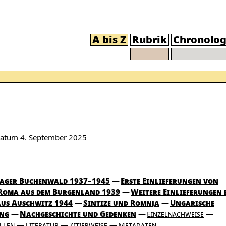
A bis Z
Rubrik
Chronolog
sdatum
4. September 2025
ager Buchenwald 1937–1945
Erste Einlieferungen von
Roma aus dem Burgenland 1939
Weitere Einlieferungen 
aus Auschwitz 1944
Sintize und Romnja
Ungarische
ung
Nachgeschichte und Gedenken
Einzelnachweise
llen
Literatur
Zitierweise
Metadaten