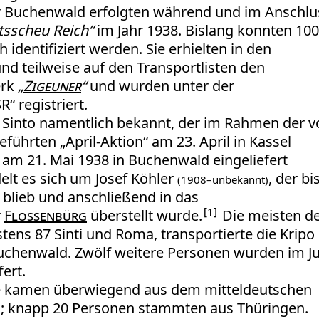
r Buchenwald erfolgten während und im Anschlu
tsscheu Reich“
im Jahr 1938. Bislang konnten 100
identifiziert werden. Sie erhielten in den
 teilweise auf den Transportlisten den
erk
„
Zigeuner
“
und wurden unter der
“ registriert.
in Sinto namentlich bekannt, der im Rahmen der v
ührten „April-Aktion“ am 23. April in Kassel
m 21. Mai 1938 in Buchenwald eingeliefert
elt es sich um Josef Köhler
, der bi
(1908–unbekannt)
blieb und anschließend in das
1
r
Flossenbürg
überstellt wurde.
Die meisten d
tens 87 Sinti und Roma, transportierte die Kripo
uchenwald. Zwölf weitere Personen wurden im Ju
ert.
ge kamen überwiegend aus dem mitteldeutschen
; knapp 20 Personen stammten aus Thüringen.