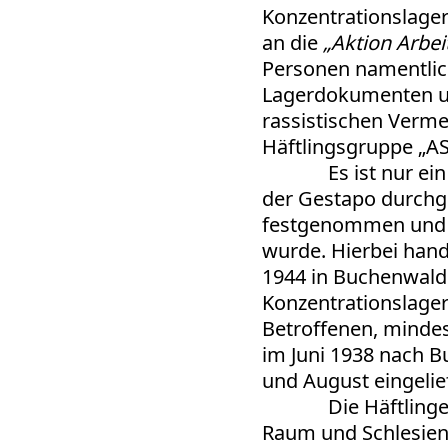
Konzentrationslage
an die
„Aktion Arbei
Personen namentlich 
Lagerdokumenten und
rassistischen Verm
Häftlingsgruppe „ASR
Es ist nur e
der Gestapo durchgef
festgenommen und a
wurde. Hierbei hand
1944 in Buchenwald 
Konzentrationslage
Betroffenen, mindes
im Juni 1938 nach B
und August eingelief
Die Häftlin
Raum und Schlesien