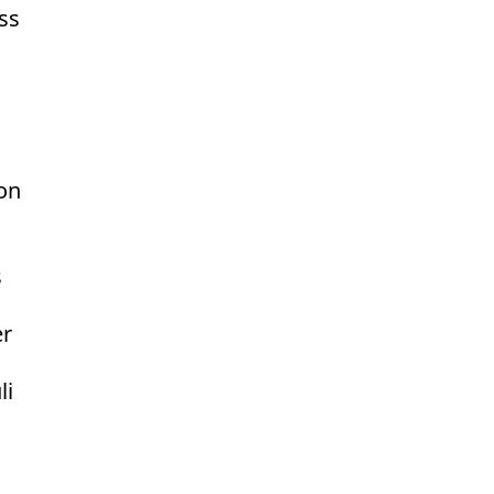
ss
on
s
er
li