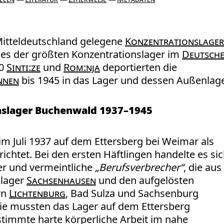
Mitteldeutschland gelegene
Konzentrationslager
es der größten Konzentrationslager im
Deutsch
00
Sinti:ze
und
Rom:nja
deportierten die
nnen
bis 1945 in das Lager und dessen Außenlage
nslager Buchenwald 1937–1945
 Juli 1937 auf dem Ettersberg bei Weimar als
ichtet. Bei den ersten Häftlingen handelte es si
er und vermeintliche
„Berufsverbrecher“
, die aus
slager
Sachsenhausen
und den aufgelösten
rn
Lichtenburg
, Bad Sulza und Sachsenburg
Sie mussten das Lager auf dem Ettersberg
stimmte harte körperliche Arbeit im nahe