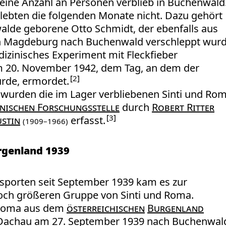
kleine Anzahl an Personen verblieb in Buchenwald
lebten die folgenden Monate nicht. Dazu gehört
alde geborene Otto Schmidt, der ebenfalls aus
n Magdeburg nach Buchenwald verschleppt wurd
dizinisches Experiment mit Fleckfieber
 20. November 1942, dem Tag, an dem der
2
rde, ermordet.
wurden die im Lager verbliebenen Sinti und Ro
nischen Forschungsstelle
durch
Robert Ritter
3
ustin
erfasst.
(1909–1966)
genland 1939
sporten seit September 1939 kam es zur
noch größeren Gruppe von Sinti und Roma.
oma aus dem
österreichischen
Burgenland
s Dachau am 27. September 1939 nach Buchenwal