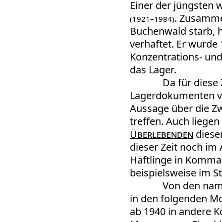
Einer der jüngsten 
. Zusammen
(1921–1984)
Buchenwald starb, h
verhaftet. Er wurde
Konzentrations- un
das Lager.
Da für diese
Lagerdokumenten ver
Aussage über die Zw
treffen. Auch liege
Überlebenden
diese
dieser Zeit noch im
Häftlinge in Komman
beispielsweise im S
Von den name
in den folgenden Mo
ab 1940 in andere K