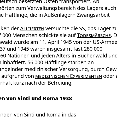
deutsch besetzten Osten transportiert. Ab
örten zum Verwaltungsbereich des Lagers auch
he Häftlinge, die in Außenlagern Zwangsarbeit
cken der
Alliierten
versuchte die SS, das Lager z
7 000 Menschen schickte sie auf
Todesmärsche
. 
ald wurde am 11. April 1945 von der US-Arme
937 und 1945 waren insgesamt fast 280 000
60 Nationen und jeden Alters in Buchenwald un
inhaftiert. 56 000 Häftlinge starben an
ngelnder medizinischer Versorgung, durch Gew
, aufgrund von
medizinischen Experimenten
oder 
rhaft kurz nach der Befreiung.
gen von Sinti und Roma 1938
rungen von Sinti und Roma in das