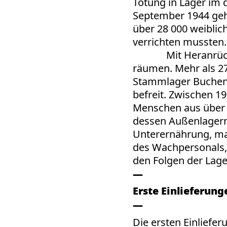
Tötung in Lager im 
September 1944 geh
über 28 000 weiblic
verrichten mussten.
Mit Heranrü
räumen. Mehr als 2
Stammlager Buchenw
befreit. Zwischen 1
Menschen aus über 
dessen Außenlagern 
Unterernährung, ma
des Wachpersonals
den Folgen der Lage
Erste Einlieferun
Die ersten Einliefe