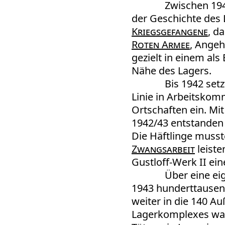
Zwischen 19
der Geschichte des 
Kriegsgefangene
, d
Roten Armee
, Angeh
gezielt in einem al
Nähe des Lagers.
Bis 1942 setz
Linie in Arbeitsko
Ortschaften ein. Mi
1942/43 entstanden
Die Häftlinge musst
Zwangsarbeit
leiste
Gustloff-Werk II ein
Über eine ei
1943 hunderttause
weiter in die 140 A
Lagerkomplexes war