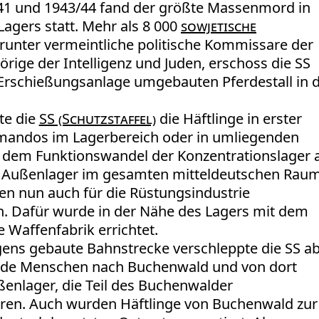
41 und 1943/44 fand der größte Massenmord in
Lagers statt. Mehr als 8 000
sowjetische
arunter vermeintliche politische Kommissare der
örige der Intelligenz und Juden, erschoss die SS
s Erschießungsanlage umgebauten Pferdestall in 
te die
SS (Schutzstaffel)
die Häftlinge in erster
mmandos im Lagerbereich oder in umliegenden
t dem Funktionswandel der Konzentrationslager 
 Außenlager im gesamten mitteldeutschen Raum
en nun auch für die Rüstungsindustrie
n. Dafür wurde in der Nähe des Lagers mit dem
e Waffenfabrik errichtet.
gens gebaute Bahnstrecke verschleppte die SS a
nde Menschen nach Buchenwald und von dort
ußenlager, die Teil des Buchenwalder
en. Auch wurden Häftlinge von Buchenwald zur