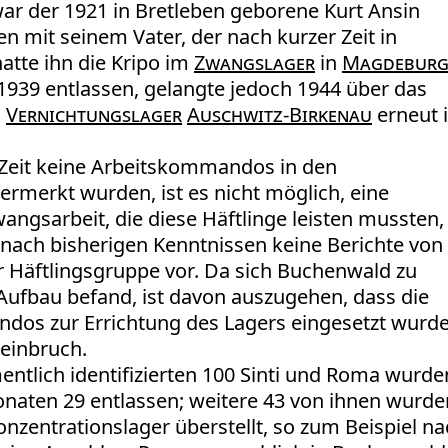
war der 1921 in Bretleben geborene Kurt Ansin
 mit seinem Vater, der nach kurzer Zeit in
atte ihn die Kripo im
Zwangslager
in
Magdebur
 1939 entlassen, gelangte jedoch 1944 über das
d
Vernichtungslager
Auschwitz-Birkenau
erneut 
 Zeit keine Arbeitskommandos in den
merkt wurden, ist es nicht möglich, eine
angsarbeit, die diese Häftlinge leisten mussten,
n nach bisherigen Kenntnissen keine Berichte von
r Häftlingsgruppe vor. Da sich Buchenwald zu
 Aufbau befand, ist davon auszugehen, dass die
dos zur Errichtung des Lagers eingesetzt wurde
teinbruch.
ntlich identifizierten 100 Sinti und Roma wurde
naten 29 entlassen; weitere 43 von ihnen wurde
onzentrationslager überstellt, so zum Beispiel n