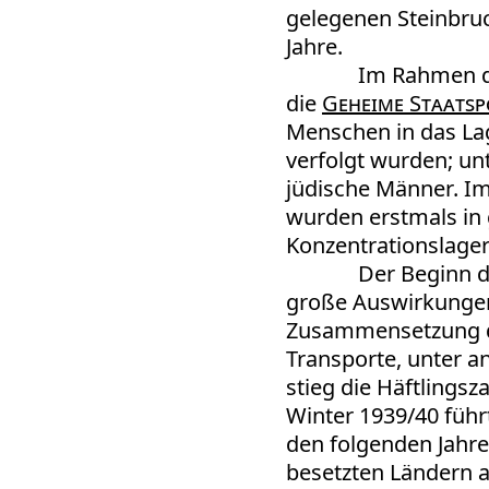
gelegenen Steinbruc
Jahre.
Im Rahmen 
die
Geheime Staatspo
Menschen in das Lag
verfolgt wurden; un
jüdische Männer. I
wurden erstmals in 
Konzentrationslager
Der Beginn 
große Auswirkungen 
Zusammensetzung de
Transporte, unter 
stieg die Häftlings
Winter 1939/40 füh
den folgenden Jahr
besetzten Ländern a