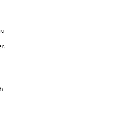
en
r.
ch