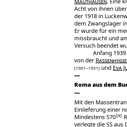
Mauthausen
. Eine 
Acht von ihnen über
der 1918 in Luckenw
dem Zwangslager i
Er wurde für ein me
missbraucht und am
Versuch beendet wu
Anfang 1939 
von der
Rassenhygie
und
Eva J
(1901–1951)
Roma aus dem Bur
Mit den Massentran
Einlieferung einer 
4
Mindestens 570
R
verlegte die SS au