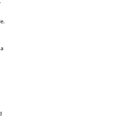
.
e.
ma
d