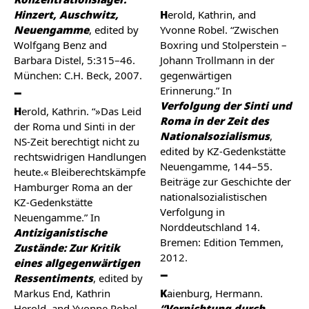
Hinzert, Auschwitz,
Herold, Kathrin, and
Neuengamme
, edited by
Yvonne Robel. “Zwischen
Wolfgang Benz and
Boxring und Stolperstein –
Barbara Distel, 5:315–46.
Johann Trollmann in der
München: C.H. Beck, 2007.
gegenwärtigen
Erinnerung.” In
Verfolgung der Sinti und
Herold, Kathrin. “»Das Leid
Roma in der Zeit des
der Roma und Sinti in der
Nationalsozialismus
,
NS-Zeit berechtigt nicht zu
edited by KZ-Gedenkstätte
rechtswidrigen Handlungen
Neuengamme, 144–55.
heute.« Bleiberechtskämpfe
Beiträge zur Geschichte der
Hamburger Roma an der
nationalsozialistischen
KZ-Gedenkstätte
Verfolgung in
Neuengamme.” In
Norddeutschland 14.
Antiziganistische
Bremen: Edition Temmen,
Zustände: Zur Kritik
2012.
eines allgegenwärtigen
Ressentiments
, edited by
Markus End, Kathrin
Kaienburg, Hermann.
Herold, and Yvonne Robel,
“Vernichtung durch