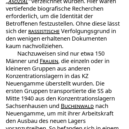
„
asozial
“
verzeichnet wurden. Hier wären
vertiefende biografische Recherchen
erforderlich, um die Identität der
Betroffenen festzustellen. Ohne diese lässt
sich der
rassistische
Verfolgungsgrund in
den wenigen erhaltenen Dokumenten
kaum nachvollziehen.
Nachzuweisen sind nur etwa 150
Männer und
Frauen
, die einzeln oder in
kleineren Gruppen aus anderen
Konzentrationslagern in das KZ
Neuengamme überstellt wurden. Die
ersten Gruppen transportierte die SS ab
Mitte 1940 aus den Konzentrationslagern
Sachsenhausen und
Buchenwald
nach
Neuengamme, um mit ihrer Arbeitskraft
den Ausbau des neuen Lagers
voranzutreiben. So befanden sich in einem