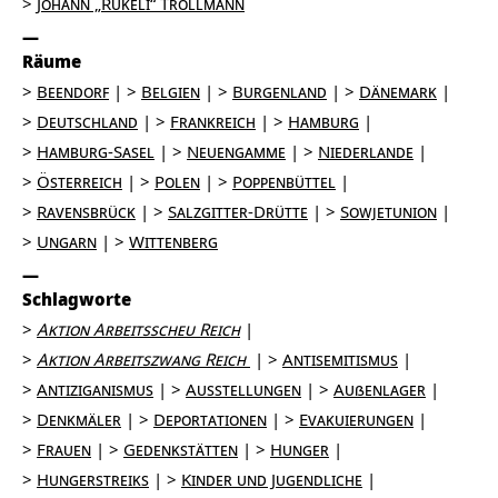
Johann „Rukeli“ Trollmann
Räume
Beendorf
Belgien
Burgenland
Dänemark
Deutschland
Frankreich
Hamburg
Hamburg-Sasel
Neuengamme
Niederlande
Österreich
Polen
Poppenbüttel
Ravensbrück
Salzgitter-Drütte
Sowjetunion
Ungarn
Wittenberg
Schlagworte
Aktion Arbeitsscheu Reich
Aktion Arbeitszwang Reich
Antisemitismus
Antiziganismus
Ausstellungen
Außenlager
Denkmäler
Deportationen
Evakuierungen
Frauen
Gedenkstätten
Hunger
Hungerstreiks
Kinder und Jugendliche