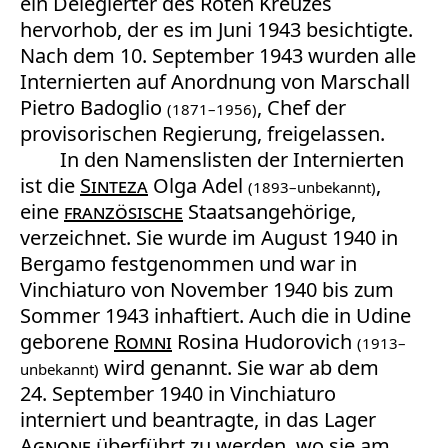
ein Delegierter des Roten Kreuzes
hervorhob, der es im Juni 1943 besichtigte.
Nach dem 10. September 1943 wurden alle
Internierten auf Anordnung von Marschall
Pietro Badoglio
, Chef der
(1871–1956)
provisorischen Regierung, freigelassen.
In den Namenslisten der Internierten
ist die
Sinteza
Olga Adel
,
(1893–unbekannt)
eine
französische
Staatsangehörige,
verzeichnet. Sie wurde im August 1940 in
Bergamo festgenommen und war in
Vinchiaturo von November 1940 bis zum
Sommer 1943 inhaftiert. Auch die in Udine
geborene
Romni
Rosina Hudorovich
(1913–
wird genannt. Sie war ab dem
unbekannt)
24. September 1940 in Vinchiaturo
interniert und beantragte, in das Lager
Agnone
überführt zu werden, wo sie am