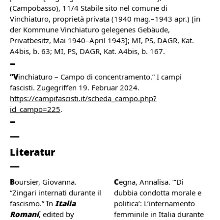
(Campobasso), 11/4 Stabile sito nel comune di
Vinchiaturo, proprietà privata (1940 mag.–1943 apr.) [in
der Kommune Vinchiaturo gelegenes Gebäude,
Privatbesitz, Mai 1940–April 1943]; MI, PS, DAGR, Kat.
A4bis, b. 63; MI, PS, DAGR, Kat. A4bis, b. 167.
“V
inchiaturo – Campo di concentramento.” I campi
fascisti. Zugegriffen 19. Februar 2024.
https://campifascisti.it/scheda_campo.php?
id_campo=225
.
Literatur
Boursier, Giovanna.
Cegna, Annalisa. “‘Di
“Zingari internati durante il
dubbia condotta morale e
fascismo.” In
Italia
politica’: L’internamento
Romaní
, edited by
femminile in Italia durante