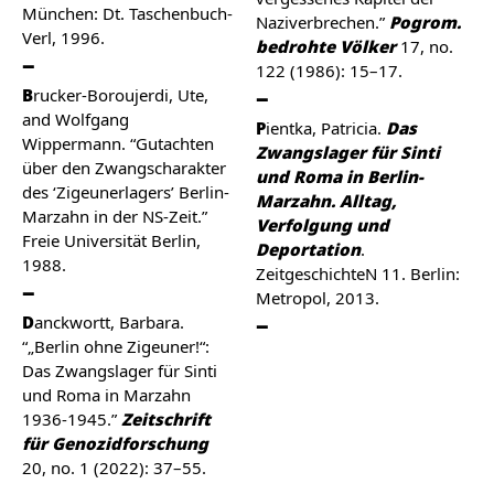
München: Dt. Taschenbuch-
Naziverbrechen.”
Pogrom.
Verl, 1996.
bedrohte Völker
17, no.
122 (1986): 15–17.
Brucker-Boroujerdi, Ute,
and Wolfgang
Pientka, Patricia.
Das
Wippermann. “Gutachten
Zwangslager für Sinti
über den Zwangscharakter
und Roma in Berlin-
des ‘Zigeunerlagers’ Berlin-
Marzahn. Alltag,
Marzahn in der NS-Zeit.”
Verfolgung und
Freie Universität Berlin,
Deportation
.
1988.
ZeitgeschichteN 11. Berlin:
Metropol, 2013.
Danckwortt, Barbara.
“„Berlin ohne Zigeuner!“:
Das Zwangslager für Sinti
und Roma in Marzahn
1936-1945.”
Zeitschrift
für Genozidforschung
20, no. 1 (2022): 37–55.