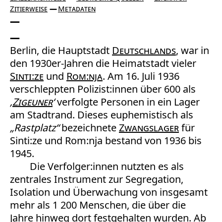
Zitierweise
Metadaten
Berlin, die Hauptstadt
Deutschlands
, war in
den 1930er-Jahren die Heimatstadt vieler
Sinti:ze
und
Rom:nja
. Am 16. Juli 1936
verschleppten Polizist:innen über 600 als
‚
Zigeuner
‘
verfolgte Personen in ein Lager
am Stadtrand. Dieses euphemistisch als
„Rastplatz“
bezeichnete
Zwangslager
für
Sinti:ze und Rom:nja bestand von 1936 bis
1945.
Die Verfolger:innen nutzten es als
zentrales Instrument zur Segregation,
Isolation und Überwachung von insgesamt
mehr als 1 200 Menschen, die über die
Jahre hinweg dort festgehalten wurden. Ab