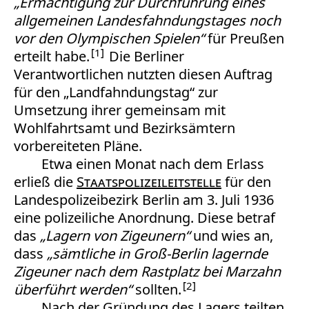
„Ermächtigung zur Durchführung eines
allgemeinen Landesfahndungstages noch
vor den Olympischen Spielen“
für Preußen
1
erteilt habe.
Die Berliner
Verantwortlichen nutzten diesen Auftrag
für den „Landfahndungstag“ zur
Umsetzung ihrer gemeinsam mit
Wohlfahrtsamt und Bezirksämtern
vorbereiteten Pläne.
Etwa einen Monat nach dem Erlass
erließ die
Staatspolizeileitstelle
für den
Landespolizeibezirk Berlin am 3. Juli 1936
eine polizeiliche Anordnung. Diese betraf
das
„Lagern von Zigeunern“
und wies an,
dass
„sämtliche in Groß-Berlin lagernde
Zigeuner nach dem Rastplatz bei Marzahn
2
überführt werden“
sollten.
Nach der Gründung des Lagers teilten