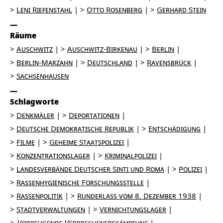
Leni Riefenstahl
Otto Rosenberg
Gerhard Stein
Räume
Auschwitz
Auschwitz-Birkenau
Berlin
Berlin-Marzahn
Deutschland
Ravensbrück
Sachsenhausen
Schlagworte
Denkmäler
Deportationen
Deutsche Demokratische Republik
Entschädigung
Filme
Geheime Staatspolizei
Konzentrationslager
Kriminalpolizei
Landesverbände Deutscher Sinti und Roma
Polizei
Rassenhygienische Forschungsstelle
Rassenpolitik
Runderlass vom 8. Dezember 1938
Stadtverwaltungen
Vernichtungslager
Vorbeugende Verbrechensbekämpfung