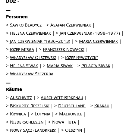
DOI:
-
Personen
Sawko Bladycz
Asafan Czerwieniak
Helena Czerwieniak
Jan Czerwieniak (1898–1977)
Jan Czerwieniak (1936–2013)
Maria Czerwieniak
Józef Mirga
Franciszek Nowacki
Władysław Olszewski
Józef Rywotycki
Helena Siwak
Maria Siwak
Pelagia Siwak
Władysław Szczerba
Räume
Auschwitz
Auschwitz-Birkenau
Biskupiec Reszelski
Deutschland
Krakau
Krynica
Lutynia
Małkowice
Niederschlesien
Nowa Huta
Nowy Sącz (Landkreis)
Olsztyn