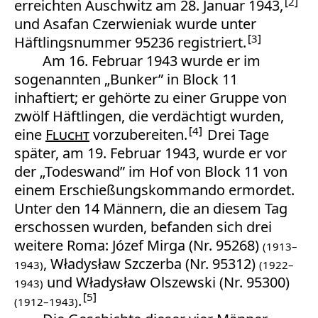
2
erreichten Auschwitz am 28. Januar 1943,
und Asafan Czerwieniak wurde unter
3
Häftlingsnummer 95236 registriert.
Am 16. Februar 1943 wurde er im
sogenannten „Bunker” in Block 11
inhaftiert; er gehörte zu einer Gruppe von
zwölf Häftlingen, die verdächtigt wurden,
4
eine
Flucht
vorzubereiten.
Drei Tage
später, am 19. Februar 1943, wurde er vor
der „Todeswand” im Hof von Block 11 von
einem Erschießungskommando ermordet.
Unter den 14 Männern, die an diesem Tag
erschossen wurden, befanden sich drei
weitere Roma: Józef Mirga (Nr. 95268)
(1913–
, Władysław Szczerba (Nr. 95312)
1943)
(1922–
und Władysław Olszewski (Nr. 95300)
1943)
5
.
(1912–1943)