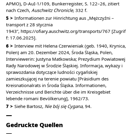
APMO), D-AuI-1/109, Bunkerregister, S. 122–26, zitiert
nach Czech,
Auschwitz Chronicle,
332 f.
5
Informationen zur Hinrichtung aus „Mężczyźni –
transport z 28 stycznia
1943”,
https://ofiary.auschwitz.org/transports/767
[Zugrif
f: 17.06.2025].
6
Interview mit Helena Czerwieniak (geb. 1940, Krynica,
Polen) am 20. Dezember 2024, Środa Śląska, Polen,
Interviewerin: Justyna Matkowska; Prezydium Powiatowej
Rady Narodowej w Środzie Śląskiej. Informacja, wykazy i
sprawozdania dotyczące ludności cygańskiej
zamieszkującej na terenie powiatu [Präsidium des
Kreisnationalrats in Środa Śląska. Informationen,
Verzeichnisse und Berichte über die im Kreisgebiet
lebende romani Bevölkerung], 1962/73.
7
Siehe Bartosz,
Nie bój się Cygana,
94.
Gedruckte Quellen