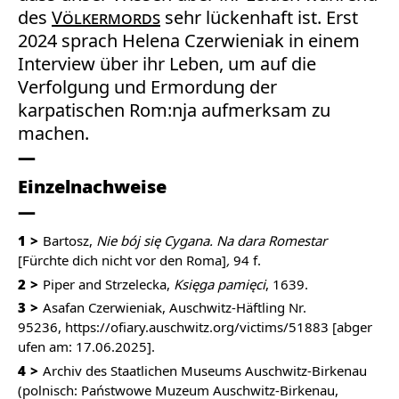
des
Völkermords
sehr lückenhaft ist. Erst
2024 sprach Helena Czerwieniak in einem
Interview über ihr Leben, um auf die
Verfolgung und Ermordung der
karpatischen Rom:nja aufmerksam zu
machen.
Einzelnachweise
1
Bartosz,
Nie bój się Cygana. Na dara Romestar
[Fürchte dich nicht vor den Roma]
,
94 f.
2
Piper and Strzelecka,
Księga pamięci
, 1639.
3
Asafan Czerwieniak, Auschwitz-Häftling Nr.
95236,
https://ofiary.auschwitz.org/victims/51883
[abger
ufen am: 17.06.2025].
4
Archiv des Staatlichen Museums Auschwitz-Birkenau
(polnisch: Państwowe Muzeum Auschwitz-Birkenau,