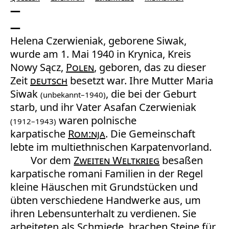
Helena Czerwieniak, geborene Siwak,
wurde am 1. Mai 1940 in Krynica, Kreis
Nowy Sącz,
Polen
, geboren, das zu dieser
Zeit
deutsch
besetzt war. Ihre Mutter Maria
Siwak
, die bei der Geburt
(unbekannt–1940)
starb, und ihr Vater Asafan Czerwieniak
waren polnische
(1912–1943)
karpatische
Rom:nja
. Die Gemeinschaft
lebte im multiethnischen Karpatenvorland.
Vor dem
Zweiten Weltkrieg
besaßen
karpatische romani Familien in der Regel
kleine Häuschen mit Grundstücken und
übten verschiedene Handwerke aus, um
ihren Lebensunterhalt zu verdienen. Sie
arbeiteten als Schmiede, brachen Steine für