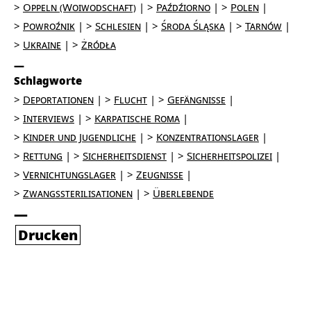
Oppeln (Woiwodschaft)
Paźdźiorno
Polen
Powroźnik
Schlesien
Środa Śląska
Tarnów
Ukraine
Żródła
Schlagworte
Deportationen
Flucht
Gefängnisse
Interviews
Karpatische Roma
Kinder und Jugendliche
Konzentrationslager
Rettung
Sicherheitsdienst
Sicherheitspolizei
Vernichtungslager
Zeugnisse
Zwangssterilisationen
Überlebende
Drucken