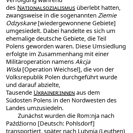
des
Nationalsozialismus
überlebt hatten,
zwangsweise in die sogenannten
Ziemie
Odzyskane
[wiedergewonnene Gebiete]
umgesiedelt. Dabei handelte es sich um
ehemalige deutsche Gebiete, die Teil
Polens geworden waren. Diese Umsiedlung
erfolgte im Zusammenhang mit einer
Militäroperation namens
Akcja
Wisła
[Operation Weichsel], die von der
Volksrepublik Polen durchgeführt wurde
und darauf abzielte,
Tausende
Ukrainer:innen
aus dem
Südosten Polens in den Nordwesten des
Landes umzusiedeln.
Zunächst wurden die Rom:nja nach
Paźdźiorno [Deutsch: Pohlsdorf]
transportiert, später nach Lutynia (Leuthen)