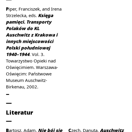
Piper, Franciszek, and Irena
Strzelecka, eds.
Księga
pamięci. Transporty
Polaków do KL
Auschwitz z Krakowa i
innych miejscowości
Polski południowej
1940–1944
. Vol. 3.
Towarzystwo Opieki nad
Oświęcimiem. Warszawa-
Oświęcim: Państwowe
Museum Auschwitz-
Birkenau, 2002.
Literatur
Bartosz, Adam.
Nie bój się
Czech, Danuta.
Auschwitz