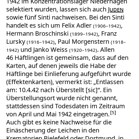
1942 im Konzentrationslager Niederhagen
selektiert wurden, lassen sich auch
Juden
sowie fünf Sinti nachweisen. Bei den Sinti
handelt es sich um Felix Adler
,
(1906–1942)
Hermann Broschinski
, Franz
(1899–1942)
Lursky
, Paul Morgenstern
(1916–1942)
(1918–
und Janko Weiss
. Allen
1942)
(1920–1942)
46 Häftlingen ist gemeinsam, dass auf den
Karten, auf denen jeweils die Habe der
Häftlinge bei Einlieferung aufgeführt wurde
(Effektenkarten), vermerkt ist: „Entlassen
am: 10.4.42 nach Überstellt [sic]“. Ein
Überstellungsort wurde nicht genannt,
stattdessen sind Todesdaten im Zeitraum
5
von April und Mai 1942 eingetragen.
Auch gibt es keine Nachweise für die
Einäscherung der Leichen in den
Krematorien Bielefeld oder Dortmund, in