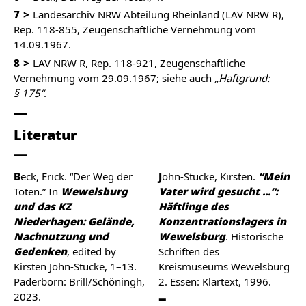
7
Landesarchiv NRW Abteilung Rheinland (LAV NRW R),
Rep. 118-855, Zeugenschaftliche Vernehmung vom
14.09.1967.
8
LAV NRW R, Rep. 118-921, Zeugenschaftliche
Vernehmung vom 29.09.1967; siehe auch
„Haftgrund:
§ 175“
.
Literatur
Beck, Erick. “Der Weg der
John-Stucke, Kirsten.
“Mein
Toten.” In
Wewelsburg
Vater wird gesucht ...”:
und das KZ
Häftlinge des
Niederhagen: Gelände,
Konzentrationslagers in
Nachnutzung und
Wewelsburg
. Historische
Gedenken
, edited by
Schriften des
Kirsten John-Stucke, 1–13.
Kreismuseums Wewelsburg
Paderborn: Brill/Schöningh,
2. Essen: Klartext, 1996.
2023.