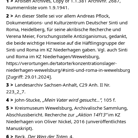
1
Arolsen Archives, Copy of 1.1.381 Archivnr. 2687,
Nummernliste vom 1.9.1941.
2
An dieser Stelle sei vor allem Andreas Pflock,
Dokumentations- und Kulturzentrum Deutscher Sinti und
Roma, Heidelberg, für seine akribische Recherche und
Verena Meier, Forschungsstelle Antiziganismus, gedankt,
die beide wichtige Hinweise auf die Häftlingsgruppe der
Sinti und Roma im KZ Niederhagen gaben. Vgl. auch Sinti
und Roma im KZ Niederhagen/Wewelsburg,
https://verortungen.de/tatorte/konzentrationslager-
niederhagen-wewelsburg/#sinti-und-roma-in-wewelsburg
[Zugriff: 29.01.2024].
3
Landesarchiv Sachsen-Anhalt, C29 Anh. II Nr.
223_2_7.
4
John-Stucke,
„Mein Vater wird gesucht…“
, 105 f.
5
Kreismuseum Wewelsburg, Archivalische Sammlung,
Abschlussbericht. Recherche zur
„Aktion 14f13“
im KZ
Niederhagen von Oliver Nickel, 2016 (unveröffentlichtes
Manuskript).
6
Beck,
Der Weg der Toten
, 4.