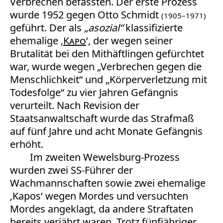
Verbrechen befassten. Der erste Prozess
wurde 1952 gegen Otto Schmidt
(1905–1971)
geführt. Der als
„asozial“
klassifizierte
ehemalige ‚
Kapo
‘, der wegen seiner
Brutalität bei den Mithäftlingen gefürchtet
war, wurde wegen „Verbrechen gegen die
Menschlichkeit“ und „Körperverletzung mit
Todesfolge“ zu vier Jahren Gefängnis
verurteilt. Nach Revision der
Staatsanwaltschaft wurde das Strafmaß
auf fünf Jahre und acht Monate Gefängnis
erhöht.
Im zweiten Wewelsburg-Prozess
wurden zwei SS-Führer der
Wachmannschaften sowie zwei ehemalige
‚Kapos‘ wegen Mordes und versuchten
Mordes angeklagt, da andere Straftaten
bereits verjährt waren. Trotz fünfjähriger