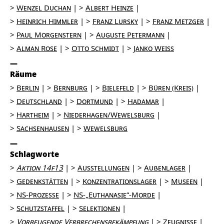
Wenzel Duchan
Albert Heinze
Heinrich Himmler
Franz Lursky
Franz Metzger
Paul Morgenstern
Auguste Petermann
Alman Rose
Otto Schmidt
Janko Weiss
Räume
Berlin
Bernburg
Bielefeld
Büren (Kreis)
Deutschland
Dortmund
Hadamar
Hartheim
Niederhagen/Wewelsburg
Sachsenhausen
Wewelsburg
Schlagworte
Aktion 14f13
Ausstellungen
Außenlager
Gedenkstätten
Konzentrationslager
Museen
NS-Prozesse
NS-„Euthanasie“-Morde
Schutzstaffel
Selektionen
Vorbeugende Verbrechensbekämpfung
Zeugnisse