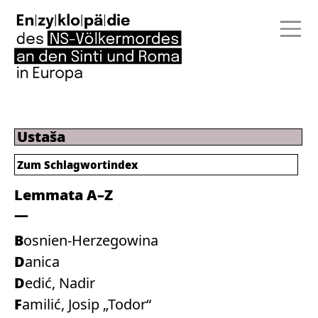
Ustaša
Zum
Schlagwortindex
Lemmata A–Z
Bosnien-Herzegowina
Danica
Dedić, Nadir
Familić, Josip „Todor“